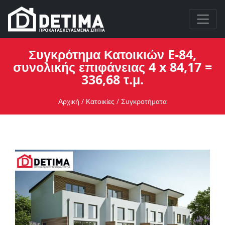
Συγκρότημα Κατοικιών E-84,
συνολικής επιφάνειας 4 x 84,17 =
336,68 τ.μ.
Αρχική
/
Κατοικίες
/
Συγκροτήματα