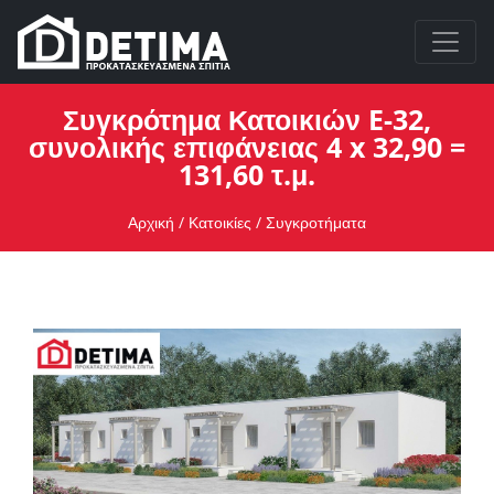
Συγκρότημα Κατοικιών E-32,
συνολικής επιφάνειας 4 x 32,90 =
131,60 τ.μ.
Αρχική
/
Κατοικίες
/
Συγκροτήματα