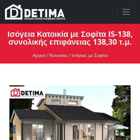
Ισόγεια Κατοικία με Σοφίτα IS-138,
συνολικής επιφάνειας 138,30 τ.μ.
Αρχική
/
Κατοικίες
/
Ισόγειες με Σοφίτα