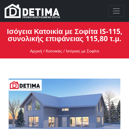
Ισόγεια Κατοικία με Σοφίτα IS-115,
συνολικής επιφάνειας 115,80 τ.μ.
Αρχική
/
Κατοικίες
/
Ισόγειες με Σοφίτα