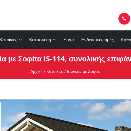
Κατοικίες
Κατασκευή
Έργα
Ενδεικτικές τιμές
Άρθρ
ία με Σοφίτα IS-114, συνολικής επιφάν
Αρχική
/
Κατοικίες
/
Ισόγειες με Σοφίτα