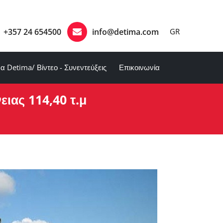
+357 24 654500
info@detima.com
GR
α Detima/ Βίντεο - Συνεντεύξεις
Επικοινωνία
ειας 114,40 τ.μ