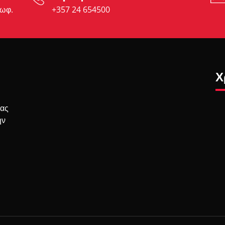
εωφ.
+357 24 654500
Χ
σας
ην