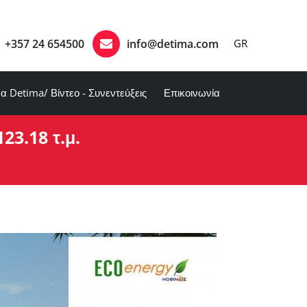
+357 24 654500
info@detima.com
GR
α Detima/ Βίντεο - Συνεντεύξεις
Επικοινωνία
23.18 τ.μ.