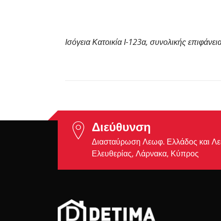
Ισόγεια Κατοικία Ι-123α, συνολικής επιφάνεια
Διεύθυνση
Διασταύρωση Λεωφ. Ελλάδος και Λ
Ελευθερίας, Λάρνακα, Κύπρος