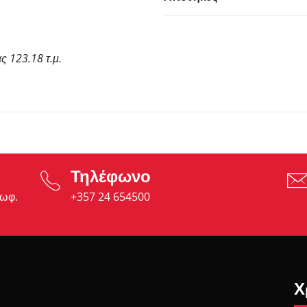
ς 123.18 τ.μ.
Τηλέφωνο
εωφ.
+357 24 654500
Χ