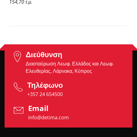
154,70 τ.μ.
Διεύθυνση
Διασταύρωση Λεωφ. Ελλάδος και Λεωφ.
Ελευθερίας, Λάρνακα, Κύπρος
Τηλέφωνο
+357 24 654500
Email
info@detima.com