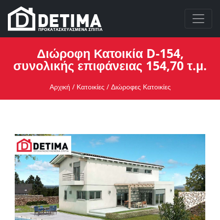
Διώροφη Κατοικία D-154,
συνολικής επιφάνειας 154,70 τ.μ.
Αρχική
/
Κατοικίες
/
Διώροφες Κατοικίες