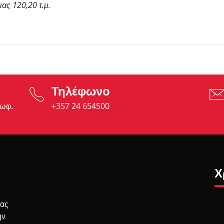
ας 120,20 τ.μ.
Τηλέφωνο
εωφ.
+357 24 654500
Χ
σας
ην