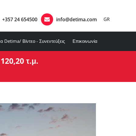
+357 24 654500
info@detima.com
GR
α Detima/ Βίντεο - Συνεντεύξεις
Επικοινωνία
120,20 τ.μ.